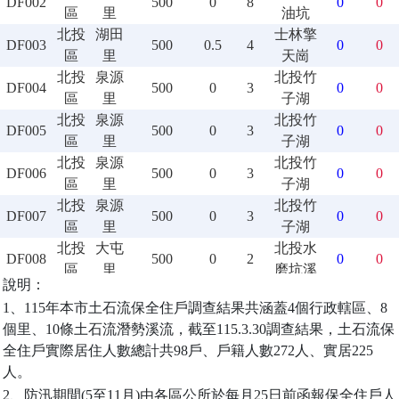
DF002
500
0
8
0
0
區
里
油坑
北投
湖田
士林擎
DF003
500
0.5
4
0
0
區
里
天崗
北投
泉源
北投竹
DF004
500
0
3
0
0
區
里
子湖
北投
泉源
北投竹
DF005
500
0
3
0
0
區
里
子湖
北投
泉源
北投竹
DF006
500
0
3
0
0
區
里
子湖
北投
泉源
北投竹
DF007
500
0
3
0
0
區
里
子湖
北投
大屯
北投水
DF008
500
0
2
0
0
區
里
磨坑溪
說明：
北投
秀山
北投貴
DF009
500
0
1.5
0
0
1、115年本市土石流保全住戶調查結果共涵蓋4個行政轄區、8
區
里
子坑
個里、10條土石流潛勢溪流，截至115.3.30調查結果，土石流保
北投
秀山
北投貴
DF010
500
0
1.5
0
0
全住戶實際居住人數總計共98戶、戶籍人數272人、實居225
區
里
子坑
人。
北投
大屯
北投水
DF011
500
0
2
22
69
2、防汛期間(5至11月)由各區公所於每月25日前函報保全住戶人
區
里
磨坑溪