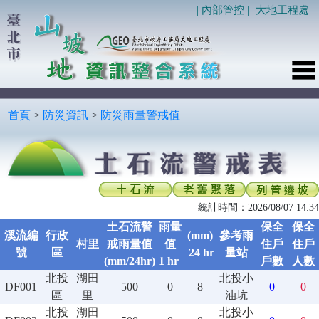
| 內部管控 |
大地工程處 |
首頁
>
防災資訊
>
防災雨量警戒值
統計時間：2026/08/07 14:34
土石流警
雨量
保全
保全
溪流編
行政
(mm)
參考雨
村里
戒雨量值
值
住戶
住戶
號
區
24 hr
量站
(mm/24hr)
1 hr
戶數
人數
北投
湖田
北投小
DF001
500
0
8
0
0
區
里
油坑
北投
湖田
北投小